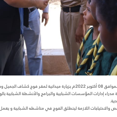
قام وزير الشباب السيد ” فتح الله الزني ” اليوم السبت الموافق 08 أكتوبر 022
ادة مدراء إدارات المؤسسات الشبابية والبرامج والأنشطة الشبابية با
ية.
نواقص والاحتياجات اللازمة لينطلق الفوج في مناشطه الشبابية و يعم