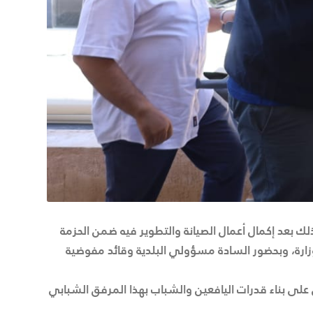
2م بزيارة ميدانية لمقر فوج كشاف الجميل وذلك بعد إكمال أعمال الصيانة والتطوير فيه ضمن الحزمة
لوزارة، وبحضور السادة مسؤولي البلدية وقائد مفوضية
ل على بناء قدرات اليافعين والشباب بهذا المرفق الشبابي