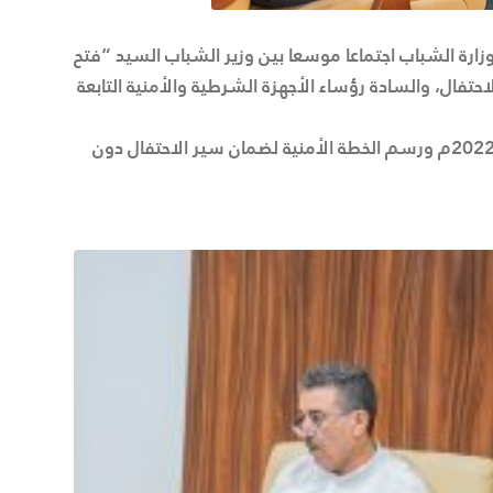
لتنظيم الاحتفال الوطني باليوم العالمي للشباب، عقد يوم الأمس الثلاثاء 09 أغسطس 2022 بديوان وزارة الشباب اجتماعا موسعا بين وزير الشباب السيد “فتح
احتفال، والسادة رؤساء الأجهزة الشرطية والأمنية التابعة
وتناول الاجتماع كامل التفاصيل المتعلقة بهذا الاحتفال الوطني الهام الذي سينظم يوم الجمعة القادم الموافق 12 أغسطس 2022م ورسم الخطة الأمنية لضمان سير الاحتفال دون