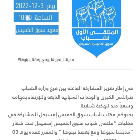
في إطار تعزيز المشاركة الفاعلة بين فرع وزارة الشباب
طرابلس الكبرى والوحدات الشبابية التابعة وللإرتقاء بمهامه
وسعياً منه لنهضة شبابية
يدعوكم مكتب شباب سوق الخميس إمسيحل للمشاركة في
فعليات “ملتقى شباب سوق الخميس إمسيحل تحت شعار
“مدينتنا نحبوها ومع بعضنا نبنوها ” والمقرر عقده يوم 03