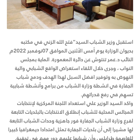
استقبل وزير الشباب السيد”فتح الله الزني في مكتبه
بديوان الوزارة يوم أمس الأثنين الموافق 07نوفمبر 2022م
النائب د.عمر تنتوش عن دائرة المعمورة. الماية بمجلس
النواب ، وجرى خلال اللقاء استعراض الواقع الشبابي والية
النهوض به وتوفير افضل السبل لهذا الهدف ودمج شباب
الجفارة في انشطة وزارة الشباب من برامج وأنشطة شبابية
تسهم في رفع قدراتهم.
واكد السيد الوزير علي استعداد اللجنة المركزية لإنتخابات
المجالس المحلية للشباب إنطلاق الانتخابات بالبلديات التابعة
لفرع وزارة الشباب الجفارة فور جاهزية وحدات الشباب التابعة
لها مشيرا إلى أن بلديات الجفارة تمثل امتدادا ديمغرافيا كبيرا
للعاصمة طرابلس وأن شبابها عليهم دور مهم في تحقيق