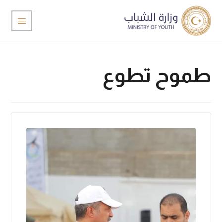
طموح تطوع